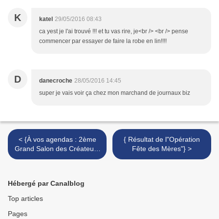
K
katel
29/05/2016 08:43
ca yest je l'ai trouvé !!! et tu vas rire, je<br /> <br /> pense
commencer par essayer de faire la robe en lin!!!!
D
danecroche
28/05/2016 14:45
super je vais voir ça chez mon marchand de journaux biz
< {À vos agendas : 2ème
{ Résultat de l"Opération
Grand Salon des Créateurs
Fête des Mères"} >
à Caromb 4-5 juin 2016}
Hébergé par Canalblog
Top articles
Pages