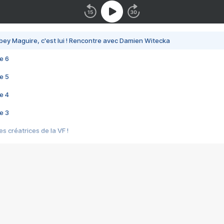
bey Maguire, c'est lui ! Rencontre avec Damien Witecka
e 6
e 5
e 4
e 3
s créatrices de la VF !
e 2
e 1
e Mektoub My Love arrive enfin ! Rencontre avec Shaïn Boumedine et Sal
i : après Toni en famille
elle réalise le bouleversant Dites lui que je l'aime